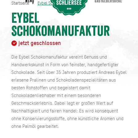
MENU
GASTGEBERSUCHE
Startseite
Eybel Schokomanufaktur
Eybel Schokomanufaktur
Startseite
Eybel
Schokomanufaktur
jetzt geschlossen
Die Eybel Schokomanufaktur vereint Genuss und
Handwerkskunst in Form von feinster, handgefertigter
Schokolade. Seit über 35 Jahren produziert Andreas Eybel
erlesene Pralinen und Schokoladenspezialitäten aus
besten Rohstoffen und begeistert damit
Schokoladenliebhaber mit einem besonderen
Geschmackserlebnis. Dabei legt er großen Wert auf
Nachhaltigkeit und fairen Handel: Es wird konsequent
ohne Konservierungsstoffe, ohne künstliche Aromen und
ohne Palmöl gearbeitet.