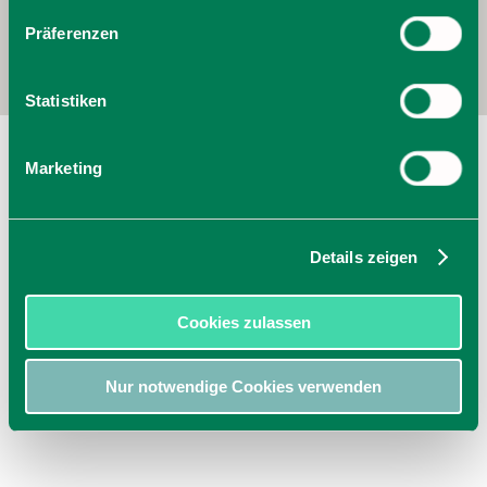
Präferenzen
Statistiken
Eybel Schokomanufaktur
Marketing
Moosrainer Weg 2 - 6
83666
Waakirchen
Tel: +49 8021 1036
zur Homepage
Details zeigen
E-Mail
jetzt Route planen
Cookies zulassen
Nur notwendige Cookies verwenden