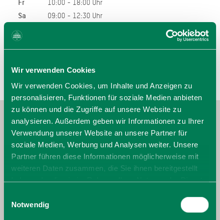
Fr
10:00 - 18:00 Uhr
Sa
09:00 - 12:30 Uhr
Wir verwenden Cookies
Wir verwenden Cookies, um Inhalte und Anzeigen zu
personalisieren, Funktionen für soziale Medien anbieten
zu können und die Zugriffe auf unsere Website zu
analysieren. Außerdem geben wir Informationen zu Ihrer
Verwendung unserer Website an unsere Partner für
soziale Medien, Werbung und Analysen weiter. Unsere
Partner führen diese Informationen möglicherweise mit
weiteren Daten zusammen, die Sie ihnen bereitgestellt
haben oder die sie im Rahmen Ihrer Nutzung der Dienste
gesammelt haben. Sie geben Einwilligung zu unseren
Einwilligungsauswahl
Cookies, wenn Sie unsere Webseite weiterhin nutzen.
Notwendig