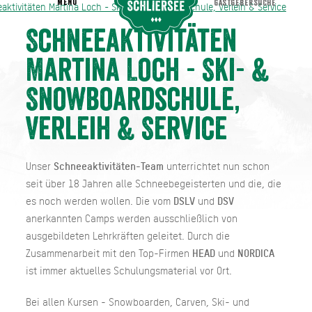
MENU
GASTGEBERSUCHE
aktivitäten Martina Loch - Ski- & Snowboardschule, Verleih & Service
eaktivitäten Martina Loch - Ski- & Snowboardschule, Verleih & Service
Schneeaktivitäten
Martina Loch - Ski- &
Snowboardschule,
Verleih & Service
Unser
Schneeaktivitäten-Team
unterrichtet nun schon
seit über 18 Jahren alle Schneebegeisterten und die, die
es noch werden wollen. Die vom
DSLV
und
DSV
anerkannten Camps werden ausschließlich von
ausgebildeten Lehrkräften geleitet. Durch die
Zusammenarbeit mit den Top-Firmen
HEAD
und
NORDICA
ist immer aktuelles Schulungsmaterial vor Ort.
Bei allen Kursen - Snowboarden, Carven, Ski- und