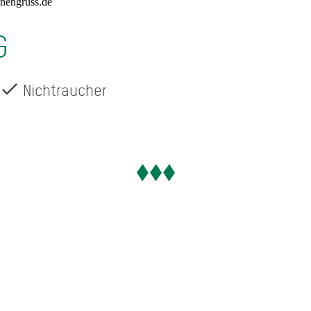
nengruss.de
G
Nichtraucher