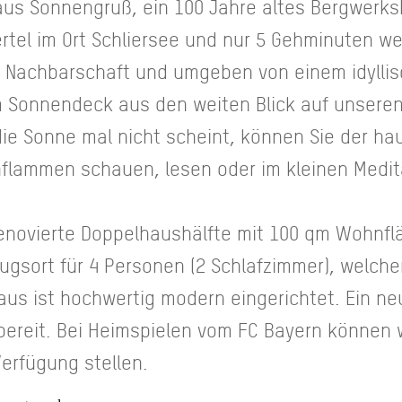
us Sonnengruß, ein 100 Jahre altes Bergwerks
rtel im Ort Schliersee und nur 5 Gehminuten w
te Nachbarschaft und umgeben von einem idyll
m Sonnendeck aus den weiten Blick auf unsere
die Sonne mal nicht scheint, können Sie der h
nflammen schauen, lesen oder im kleinen Medi
 renovierte Doppelhaushälfte mit 100 qm Wohnflä
ugsort für 4 Personen (2 Schlafzimmer), welch
aus ist hochwertig modern eingerichtet. Ein neu
reit. Bei Heimspielen vom FC Bayern können w
Verfügung stellen.