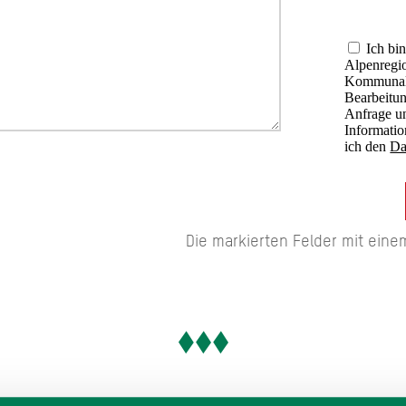
Ich bin
Alpenregio
Kommunalu
Bearbeitu
Anfrage u
Informati
ich den
Da
Die markierten Felder mit ein