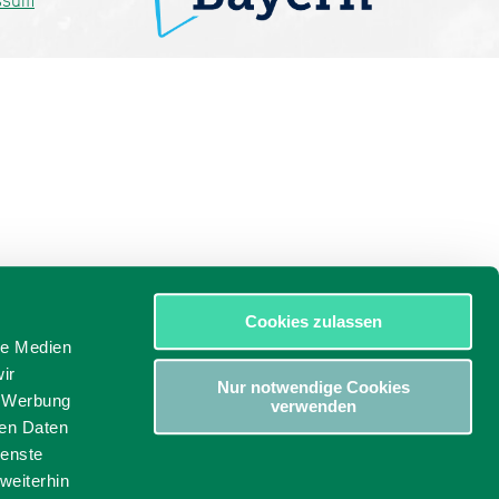
ssum
Cookies zulassen
le Medien
ir
Nur notwendige Cookies
, Werbung
verwenden
ren Daten
ienste
weiterhin