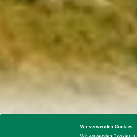
Wir verwenden Cookies
Startseite
Rotwandhaus
Wir verwenden Cookies, um