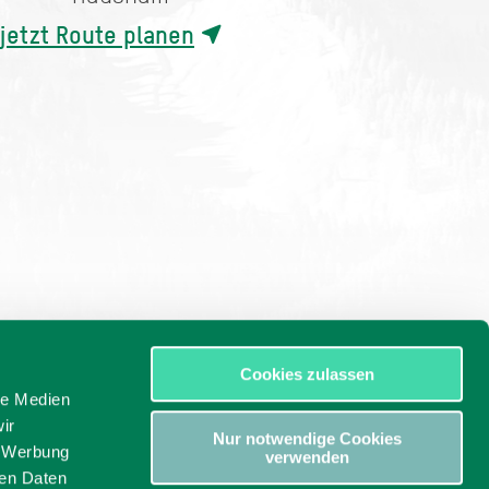
jetzt Route planen
Cookies zulassen
le Medien
ir
Nur notwendige Cookies
, Werbung
verwenden
ren Daten