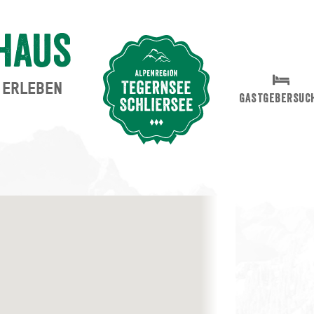
haus
ERLEBEN
Suche abschicken
GASTGEBERSUC