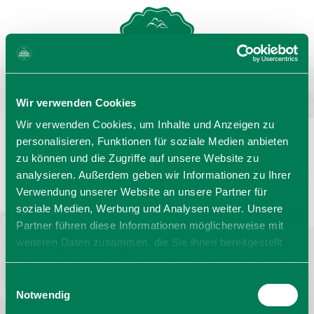
MENU
GASTGEBERSUCHE
Wir verwenden Cookies
Wir verwenden Cookies, um Inhalte und Anzeigen zu
personalisieren, Funktionen für soziale Medien anbieten
zu können und die Zugriffe auf unsere Website zu
Sprache wählen:
DE
EN
IT
analysieren. Außerdem geben wir Informationen zu Ihrer
Verwendung unserer Website an unsere Partner für
Barrierefrei reisen
Filmregion
Prospekte
soziale Medien, Werbung und Analysen weiter. Unsere
Kontakt
Impressum
Datenschutz
Erklärung zur Barrierefreiheit
Partner führen diese Informationen möglicherweise mit
weiteren Daten zusammen, die Sie ihnen bereitgestellt
Bayern - traditionell anders
haben oder die sie im Rahmen Ihrer Nutzung der Dienste
gesammelt haben. Sie geben Einwilligung zu unseren
Einwilligungsauswahl
Cookies, wenn Sie unsere Webseite weiterhin nutzen.
Notwendig