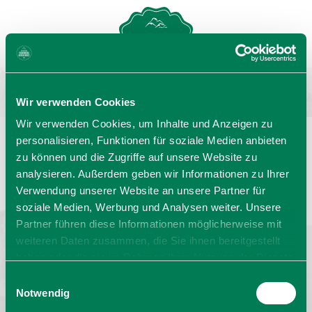
MENU
GASTGEBERSUCHE
Wir verwenden Cookies
Wir verwenden Cookies, um Inhalte und Anzeigen zu
personalisieren, Funktionen für soziale Medien anbieten
zu können und die Zugriffe auf unsere Website zu
Sprache wählen:
DE
EN
IT
analysieren. Außerdem geben wir Informationen zu Ihrer
Verwendung unserer Website an unsere Partner für
Barrierefrei reisen
Filmregion
Prospekte
soziale Medien, Werbung und Analysen weiter. Unsere
Kontakt
Impressum
Datenschutz
Erklärung zur Barrierefreiheit
Partner führen diese Informationen möglicherweise mit
weiteren Daten zusammen, die Sie ihnen bereitgestellt
Bayern - traditionell anders
haben oder die sie im Rahmen Ihrer Nutzung der Dienste
gesammelt haben. Sie geben Einwilligung zu unseren
Einwilligungsauswahl
Cookies, wenn Sie unsere Webseite weiterhin nutzen.
Notwendig