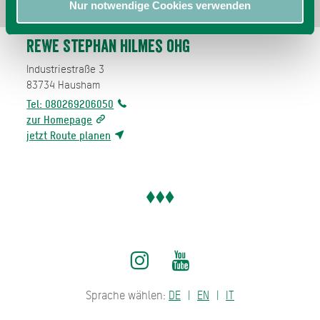
Nur notwendige Cookies verwenden
REWE Stephan Hilmes oHG
Industriestraße 3
83734
Hausham
Tel: 080269206050
zur Homepage
jetzt Route planen
Sprache wählen:
DE
EN
IT