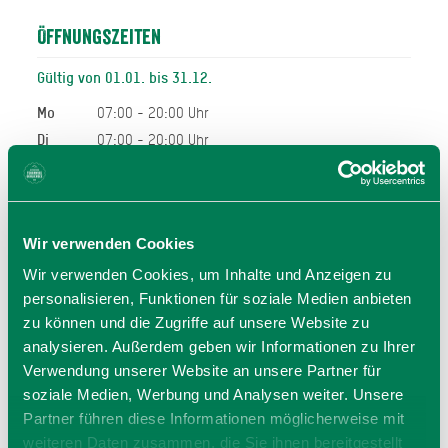
Öffnungszeiten
Gültig von 01.01. bis 31.12.
Mo
07:00 - 20:00 Uhr
Di
07:00 - 20:00 Uhr
Mi
07:00 - 20:00 Uhr
Do
07:00 - 20:00 Uhr
Fr
07:00 - 20:00 Uhr
Wir verwenden Cookies
Sa
07:00 - 20:00 Uhr
Wir verwenden Cookies, um Inhalte und Anzeigen zu
Allgemeiner Hinweis:
personalisieren, Funktionen für soziale Medien anbieten
Bei den hier angegeben Öffnungszeiten handelt es sich
zu können und die Zugriffe auf unsere Website zu
um die regulären Öffnungszeiten.
analysieren. Außerdem geben wir Informationen zu Ihrer
Kurzfristige Änderungen sowie Urlaubszeiten erfahren Sie
Verwendung unserer Website an unsere Partner für
auf der Homepage des Anbieters (siehe Link) oder
soziale Medien, Werbung und Analysen weiter. Unsere
telefonisch unter der angegebenen Telefonnummer!
Partner führen diese Informationen möglicherweise mit
Wir bitten um Verständnis.
weiteren Daten zusammen, die Sie ihnen bereitgestellt