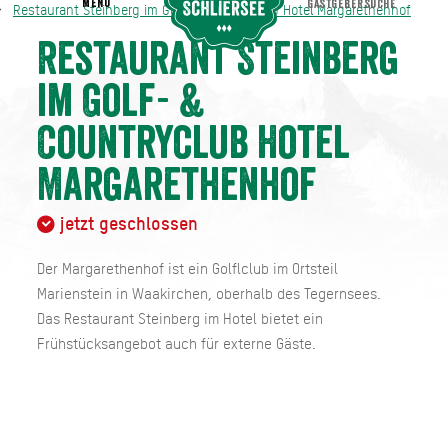
MENU
GASTGEBERSUCHE
Restaurant Steinberg im Golf- & Countryclub Hotel Margarethenhof
Restaurant Steinberg im Golf- & Countryclub Hotel Margarethenhof
Restaurant Steinberg
im Golf- &
Countryclub Hotel
Margarethenhof
jetzt geschlossen
Der Margarethenhof ist ein Golflclub im Ortsteil
Marienstein in Waakirchen, oberhalb des Tegernsees.
Das Restaurant Steinberg im Hotel bietet ein
Frühstücksangebot auch für externe Gäste.