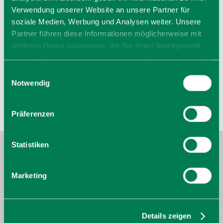
Fr
00:00 - 23:59 Uhr
Verwendung unserer Website an unsere Partner für
Sa
00:00 - 23:59 Uhr
soziale Medien, Werbung und Analysen weiter. Unsere
So
00:00 - 23:59 Uhr
Partner führen diese Informationen möglicherweise mit
00:00 - 23:59 Uhr
weiteren Daten zusammen, die Sie ihnen bereitgestellt
haben oder die sie im Rahmen Ihrer Nutzung der Dienste
gesammelt haben. Sie geben Einwilligung zu unseren
Einwilligungsauswahl
Cookies, wenn Sie unsere Webseite weiterhin nutzen.
Notwendig
Präferenzen
Statistiken
Marketing
Details zeigen