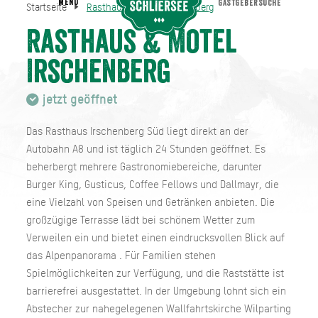
MENU
GASTGEBERSUCHE
Startseite
Rasthaus & Motel Irschenberg
Rasthaus & Motel Irschenberg
Startseite
Rasthaus & Motel
Irschenberg
jetzt geöffnet
Das Rasthaus Irschenberg Süd liegt direkt an der
Autobahn A8 und ist täglich 24 Stunden geöffnet. Es
beherbergt mehrere Gastronomiebereiche, darunter
Burger King, Gusticus, Coffee Fellows und Dallmayr, die
eine Vielzahl von Speisen und Getränken anbieten. Die
großzügige Terrasse lädt bei schönem Wetter zum
Verweilen ein und bietet einen eindrucksvollen Blick auf
das Alpenpanorama . Für Familien stehen
Spielmöglichkeiten zur Verfügung, und die Raststätte ist
barrierefrei ausgestattet. In der Umgebung lohnt sich ein
Abstecher zur nahegelegenen Wallfahrtskirche Wilparting