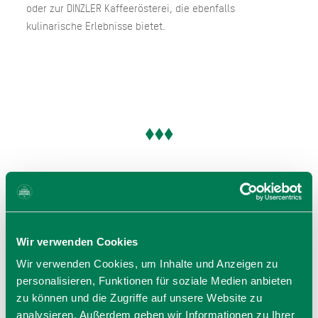
oder zur DINZLER Kaffeerösterei, die ebenfalls
kulinarische Erlebnisse bietet.
Öffnungszeiten
Gültig von 01.01. bis 31.12.
Wir verwenden Cookies
Mo
00:00 - 23:59 Uhr
Wir verwenden Cookies, um Inhalte und Anzeigen zu
Di
00:00 - 23:59 Uhr
personalisieren, Funktionen für soziale Medien anbieten
Mi
00:00 - 23:59 Uhr
zu können und die Zugriffe auf unsere Website zu
Do
00:00 - 23:59 Uhr
analysieren. Außerdem geben wir Informationen zu Ihrer