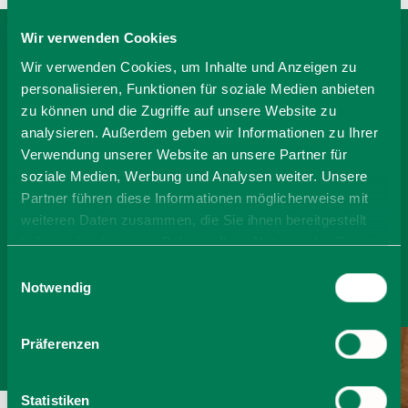
Wir verwenden Cookies
BEI QUARTIER AM
Wir verwenden Cookies, um Inhalte und Anzeigen zu
personalisieren, Funktionen für soziale Medien anbieten
SCHLIERSEE BUCHEN
zu können und die Zugriffe auf unsere Website zu
analysieren. Außerdem geben wir Informationen zu Ihrer
Verwendung unserer Website an unsere Partner für
-
soziale Medien, Werbung und Analysen weiter. Unsere
Partner führen diese Informationen möglicherweise mit
weiteren Daten zusammen, die Sie ihnen bereitgestellt
Anzahl Personen
haben oder die sie im Rahmen Ihrer Nutzung der Dienste
gesammelt haben. Sie geben Einwilligung zu unseren
Einwilligungsauswahl
Zimmer finden
Cookies, wenn Sie unsere Webseite weiterhin nutzen.
Notwendig
Präferenzen
Statistiken