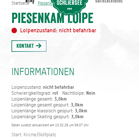
MENU
GASTGEBERSUCHE
Startseite
Piesenkam Loipe
Piesenkam Loipe
Startseite
Piesenkam Loipe
Loipenzustand: nicht befahrbar
Kontakt
INFORMATIONEN
Loipenzustand:
nicht befahrbar
Schwierigkeitsgrad:
rot
Nachtloipe:
Nein
Loipenlänge gesamt:
3,0km
Loipenlänge gesamt gespurt:
3,0km
Loipenlänge klassisch gespurt:
3,0km
Loipenlänge Skating gespurt:
3,0km
Daten zuletzt aktualisiert am 10.02.26 um 09:07 Uhr
Start: Kirche/Golfplatz