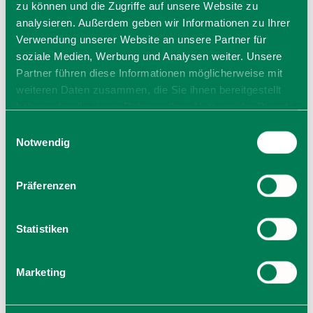
zu können und die Zugriffe auf unsere Website zu
analysieren. Außerdem geben wir Informationen zu Ihrer
Verwendung unserer Website an unsere Partner für
soziale Medien, Werbung und Analysen weiter. Unsere
Partner führen diese Informationen möglicherweise mit
weiteren Daten zusammen, die Sie ihnen bereitgestellt
haben oder die sie im Rahmen Ihrer Nutzung der Dienste
gesammelt haben. Sie geben Einwilligung zu unseren
Einwilligungsauswahl
Cookies, wenn Sie unsere Webseite weiterhin nutzen.
Notwendig
Präferenzen
Statistiken
Pestkapelle
Marketing
Oscar-von-Miller-Platz 8
83607
Holzkirchen