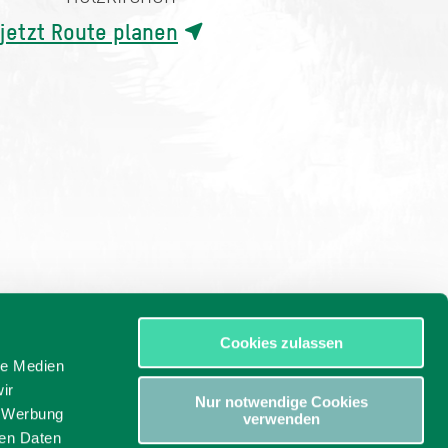
jetzt Route planen
Cookies zulassen
le Medien
ir
Nur notwendige Cookies
, Werbung
verwenden
ren Daten