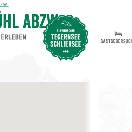
bzw.
hl Abzw.
ERLEBEN
Suche abschicken
GASTGEBERSUC