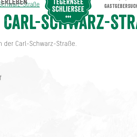
ERLEBEN
Suche abschicken
-Schwarz-Straße
GASTGEBERSUC
traße
 Carl-Schwarz-Str
an der Carl-Schwarz-Straße.
f