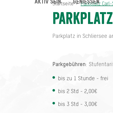
AKTIV SEIN
GENIESSEN
Startseite
Parkplatz Carl
Parkplatz Carl-Schwarz-S
Startseite
Parkplatz
Parkplatz in Schliersee 
Parkgebühren
: Stufentari
bis zu 1 Stunde - frei
bis 2 Std - 2,00€
bis 3 Std - 3,00€