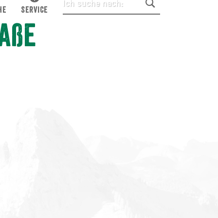
HE
SERVICE
aße