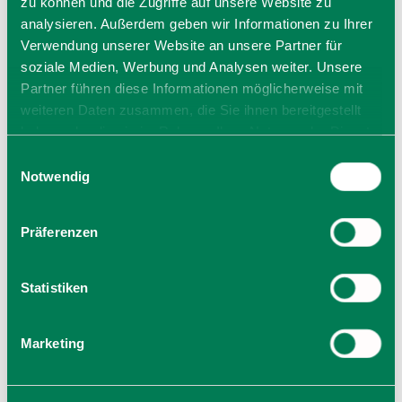
zu können und die Zugriffe auf unsere Website zu
analysieren. Außerdem geben wir Informationen zu Ihrer
Verwendung unserer Website an unsere Partner für
soziale Medien, Werbung und Analysen weiter. Unsere
Partner führen diese Informationen möglicherweise mit
weiteren Daten zusammen, die Sie ihnen bereitgestellt
haben oder die sie im Rahmen Ihrer Nutzung der Dienste
gesammelt haben. Sie geben Einwilligung zu unseren
Einwilligungsauswahl
Cookies, wenn Sie unsere Webseite weiterhin nutzen.
Notwendig
Präferenzen
Parkplatz Tiefgarage Kulturhaus
Baumgartenstraße
Statistiken
83607
Holzkirchen
jetzt Route planen
Marketing