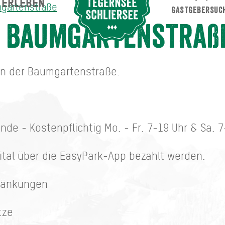
ERLEBEN
Suche abschicken
mgartenstraße
GASTGEBERSUC
aße
z Baumgartenstraß
 in der Baumgartenstraße.
unde - Kostenpflichtig Mo. - Fr. 7-19 Uhr & Sa. 
ital über die EasyPark-App bezahlt werden.
hränkungen
tze