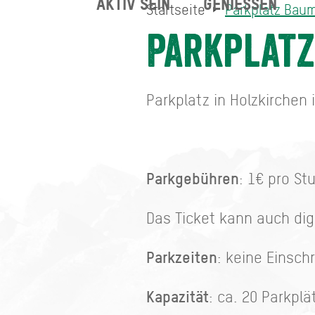
AKTIV SEIN
GENIESSEN
Startseite
Parkplatz Bau
Parkplatz Baumgartenstr
Startseite
Parkplat
Parkplatz in Holzkirchen
Parkgebühren
: 1€ pro St
Das Ticket kann auch dig
Parkzeiten
: keine Einsc
Kapazität
: ca. 20 Parkplä