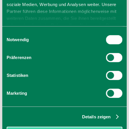
soziale Medien, Werbung und Analysen weiter. Unsere
Partner führen diese Informationen möglicherweise mit
weiteren Daten zusammen, die Sie ihnen bereitgestellt
haben oder die sie im Rahmen Ihrer Nutzung der Dienste
gesammelt haben. Sie geben Einwilligung zu unseren
Einwilligungsauswahl
Cookies, wenn Sie unsere Webseite weiterhin nutzen.
Notwendig
Parkplatz Bahnhof
Schlierseer Straße 1
Präferenzen
83734
Hausham
jetzt Route planen
Statistiken
Marketing
Details zeigen