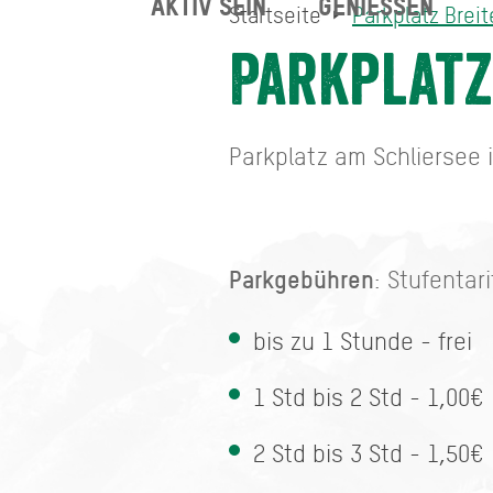
AKTIV SEIN
GENIESSEN
Startseite
Parkplatz Brei
Parkplatz Breitenbach
Startseite
Parkplatz
Parkplatz am Schliersee i
Parkgebühren
: Stufentari
bis zu 1 Stunde - frei
1 Std bis 2 Std - 1,00€
2 Std bis 3 Std - 1,50€