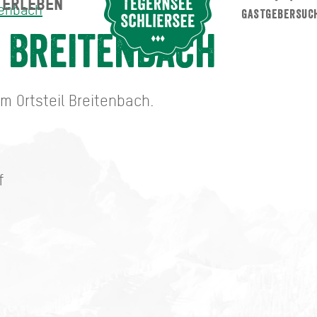
ERLEBEN
Suche abschicken
tenbach
GASTGEBERSUC
 Breitenbach
m Ortsteil Breitenbach.
f