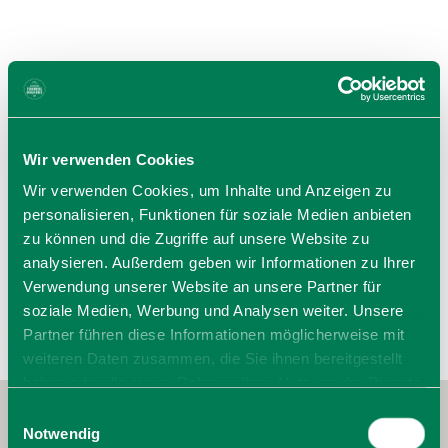
Wir verwenden Cookies
Öffnungszeiten
Wir verwenden Cookies, um Inhalte und Anzeigen zu
personalisieren, Funktionen für soziale Medien anbieten
Frei und zeitlich unbegrenzt
zu können und die Zugriffe auf unsere Website zu
analysieren. Außerdem geben wir Informationen zu Ihrer
Verwendung unserer Website an unsere Partner für
soziale Medien, Werbung und Analysen weiter. Unsere
Partner führen diese Informationen möglicherweise mit
weiteren Daten zusammen, die Sie ihnen bereitgestellt
haben oder die sie im Rahmen Ihrer Nutzung der Dienste
gesammelt haben. Sie geben Einwilligung zu unseren
Einwilligungsauswahl
Cookies, wenn Sie unsere Webseite weiterhin nutzen.
Notwendig