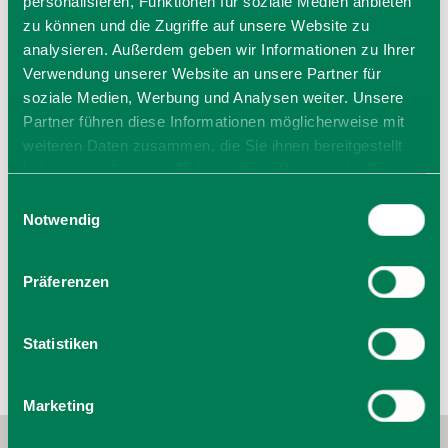
personalisieren, Funktionen für soziale Medien anbieten
Do
09:00 - 18:30 Uhr
zu können und die Zugriffe auf unsere Website zu
analysieren. Außerdem geben wir Informationen zu Ihrer
Fr
09:00 - 18:30 Uhr
Verwendung unserer Website an unsere Partner für
Sa
09:00 - 13:00 Uhr
soziale Medien, Werbung und Analysen weiter. Unsere
Allgemeiner Hinweis:
Partner führen diese Informationen möglicherweise mit
Bei den hier angegeben Öffnungszeiten handelt es sich
weiteren Daten zusammen, die Sie ihnen bereitgestellt
um die regulären Öffnungszeiten.
haben oder die sie im Rahmen Ihrer Nutzung der Dienste
Kurzfristige Änderungen sowie Urlaubszeiten erfahren Sie
gesammelt haben. Sie geben Einwilligung zu unseren
Einwilligungsauswahl
auf der Homepage des Anbieters (siehe Link) oder
Cookies, wenn Sie unsere Webseite weiterhin nutzen.
Notwendig
telefonisch unter der angegebenen Telefonnummer!
Wir bitten um Verständnis.
Präferenzen
Statistiken
Marketing