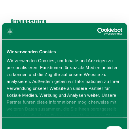
Öffnungszeiten
täglich geöffnet
Allgemeiner Hinweis:
Bei den hier angegeben Öffnungszeiten handelt es sich
Wir verwenden Cookies
um die regulären Winter-Öffnungszeiten.
Kurzfristige Änderungen sowie Urlaubszeiten erfahren Sie
Wir verwenden Cookies, um Inhalte und Anzeigen zu
auf der Homepage des Anbieters (siehe Link) oder
personalisieren, Funktionen für soziale Medien anbieten
telefonisch unter der angegebenen Telefonnummer!
zu können und die Zugriffe auf unsere Website zu
Wir bitten um Verständnis
analysieren. Außerdem geben wir Informationen zu Ihrer
Verwendung unserer Website an unsere Partner für
soziale Medien, Werbung und Analysen weiter. Unsere
Partner führen diese Informationen möglicherweise mit
weiteren Daten zusammen, die Sie ihnen bereitgestellt
haben oder die sie im Rahmen Ihrer Nutzung der Dienste
gesammelt haben. Sie geben Einwilligung zu unseren
Einwilligungsauswahl