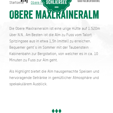
MENU
GASTGEBERSUCHE
Startseite
Obere Maxlraineralm
Obere Maxlraineralm
Startseite
Obere Maxlraineralm
Die Obere Maxlraineralm ist eine urige Hütte auf 1.520m
über N.N.. Am Besten ist die Alm zu Fuss vom Talort
Spitzingsee aus in etwa 1,5h (mittel) zu erreichen.
Bequemer geht´s im Sommer mit der Taubenstein
Kabinenbahn zur Bergstation, von welcher es in ca. 10
Minuten zu Fuss zur Alm geht.
Als Highlight bietet die Alm hausgemachte Speisen und
hervoragende Getränke in gemütlicher Atmosphäre und
spekakulärem Ausblick.