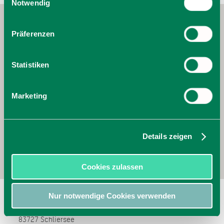
Cookies, wenn Sie unsere Webseite weiterhin nutzen.
Notwendig
Präferenzen
Statistiken
Marketing
Details zeigen
Cookies zulassen
Obere Maxlraineralm
Nur notwendige Cookies verwenden
Obere Maxlraineralm 1
83727
Schliersee