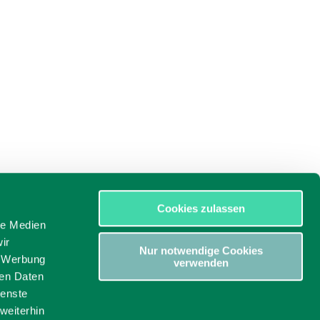
Cookies zulassen
le Medien
ir
Nur notwendige Cookies
, Werbung
verwenden
ren Daten
ienste
weiterhin