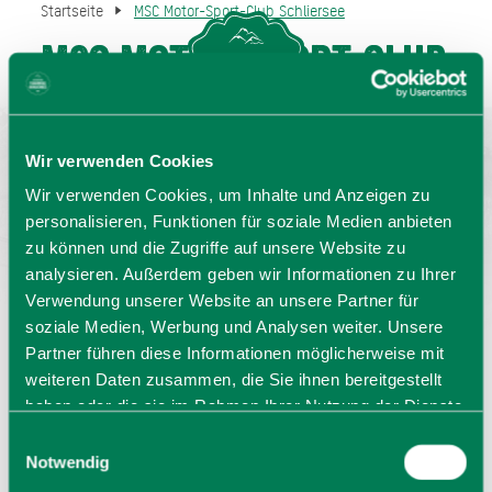
Startseite
MSC Motor-Sport-Club Schliersee
MSC Motor-Sport-Club
MENU
GASTGEBERSUCHE
Schliersee
Kontakt
Wir verwenden Cookies
Wir verwenden Cookies, um Inhalte und Anzeigen zu
personalisieren, Funktionen für soziale Medien anbieten
zu können und die Zugriffe auf unsere Website zu
analysieren. Außerdem geben wir Informationen zu Ihrer
Verwendung unserer Website an unsere Partner für
soziale Medien, Werbung und Analysen weiter. Unsere
Partner führen diese Informationen möglicherweise mit
weiteren Daten zusammen, die Sie ihnen bereitgestellt
MSC Motor-Sport-Club Schliersee e.V.
haben oder die sie im Rahmen Ihrer Nutzung der Dienste
gesammelt haben. Sie geben Einwilligung zu unseren
Herr Florian Maier
Einwilligungsauswahl
Cookies, wenn Sie unsere Webseite weiterhin nutzen.
Stadtplatz 3
Notwendig
83714
Miesbach