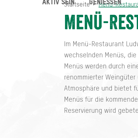
AKTIV SEIN
GENIESSEN
Startseite
Menü-Restaur
Menü-Restaurant Ludwig
Startseite
Menü-Res
Im Menü-Restaurant Ludwi
wechselnden Menüs, die s
Menüs werden durch eine
renommierter Weingüter 
Atmosphäre und bietet f
Menüs für die kommenden 
Reservierung wird gebet