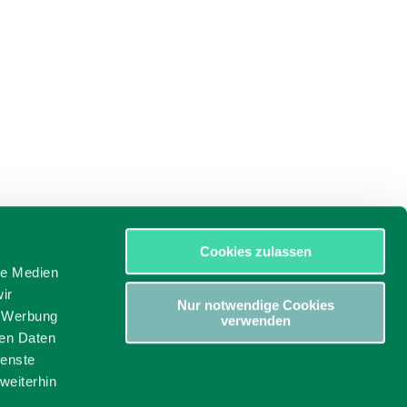
Cookies zulassen
le Medien
ir
Nur notwendige Cookies
, Werbung
verwenden
ren Daten
ienste
weiterhin