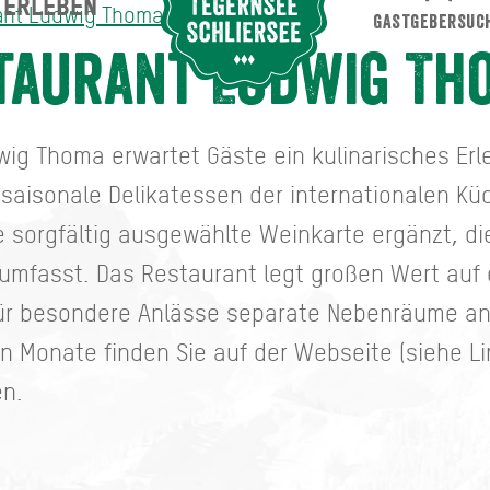
ERLEBEN
Suche abschicken
ant Ludwig Thoma
GASTGEBERSUC
 Thoma
taurant Ludwig Th
g Thoma erwartet Gäste ein kulinarisches Erl
aisonale Delikatessen der internationalen Küc
 sorgfältig ausgewählte Weinkarte ergänzt, d
umfasst. Das Restaurant legt großen Wert auf 
ür besondere Anlässe separate Nebenräume an.
Monate finden Sie auf der Webseite (siehe Li
en.