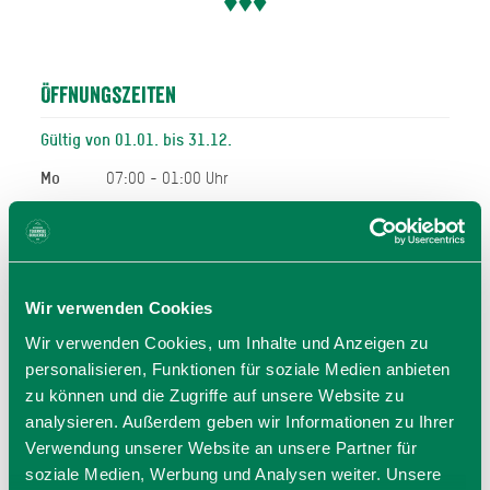
Öffnungszeiten
Gültig von 01.01. bis 31.12.
Mo
07:00 - 01:00 Uhr
Di
07:00 - 01:00 Uhr
Mi
07:00 - 01:00 Uhr
Do
07:00 - 01:00 Uhr
Fr
07:00 - 02:00 Uhr
Wir verwenden Cookies
Sa
07:00 - 02:00 Uhr
Wir verwenden Cookies, um Inhalte und Anzeigen zu
So
07:00 - 00:00 Uhr
personalisieren, Funktionen für soziale Medien anbieten
zu können und die Zugriffe auf unsere Website zu
Allgemeiner Hinweis:
analysieren. Außerdem geben wir Informationen zu Ihrer
Bei den hier angegeben Öffnungszeiten handelt es sich
Verwendung unserer Website an unsere Partner für
um die regulären Öffnungszeiten.
Kurzfristige Änderungen sowie Urlaubszeiten erfahren Sie
soziale Medien, Werbung und Analysen weiter. Unsere