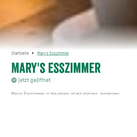
Startseite
Mary's Esszimmer
Mary's Esszimmer
jetzt geöffnet
Marys Esszimmer in Hausham ist ein kleines, modernes
Restaurant, das viel Wert auf saisonale und frische
Zutaten legt. Die Inhaberin Mary setzt auf kreative,
abwechslungsreiche Gerichte, die wöchentlich wechseln
und immer wieder neue kulinarische Ideen aufgreifen.
Besonders beliebt ist der täglich frisch zubereitete