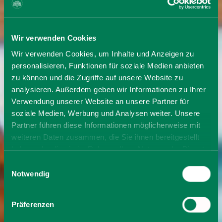
Wir verwenden Cookies
Wir verwenden Cookies, um Inhalte und Anzeigen zu
personalisieren, Funktionen für soziale Medien anbieten
zu können und die Zugriffe auf unsere Website zu
analysieren. Außerdem geben wir Informationen zu Ihrer
Verwendung unserer Website an unsere Partner für
soziale Medien, Werbung und Analysen weiter. Unsere
Partner führen diese Informationen möglicherweise mit
weiteren Daten zusammen, die Sie ihnen bereitgestellt
haben oder die sie im Rahmen Ihrer Nutzung der Dienste
gesammelt haben. Sie geben Einwilligung zu unseren
Einwilligungsauswahl
Cookies, wenn Sie unsere Webseite weiterhin nutzen.
Notwendig
Präferenzen