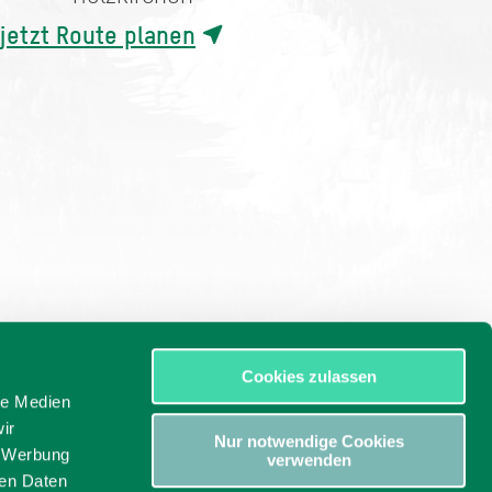
jetzt Route planen
Cookies zulassen
le Medien
ir
Nur notwendige Cookies
, Werbung
verwenden
ren Daten