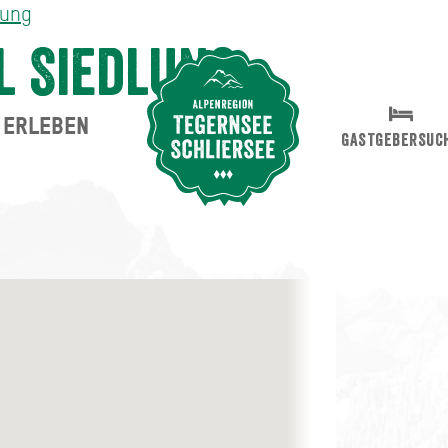
lung
 Siedlung
ERLEBEN
Suche abschicken
GASTGEBERSUC