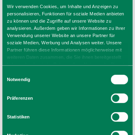
Mo
08:00 - 12:00 Uhr
Wir verwenden Cookies, um Inhalte und Anzeigen zu
14:00 - 16:00 Uhr
personalisieren, Funktionen für soziale Medien anbieten
Di
08:00 - 12:00 Uhr
zu können und die Zugriffe auf unsere Website zu
Mi
08:00 - 12:00 Uhr
analysieren. Außerdem geben wir Informationen zu Ihrer
Do
08:00 - 12:00 Uhr
Verwendung unserer Website an unsere Partner für
14:00 - 18:00 Uhr
soziale Medien, Werbung und Analysen weiter. Unsere
Partner führen diese Informationen möglicherweise mit
Fr
08:00 - 12:00 Uhr
weiteren Daten zusammen, die Sie ihnen bereitgestellt
Allgemeiner Hinweis:
haben oder die sie im Rahmen Ihrer Nutzung der Dienste
Bei den hier angegeben Öffnungszeiten handelt es sich
gesammelt haben. Sie geben Einwilligung zu unseren
Einwilligungsauswahl
um die regulären Öffnungszeiten.
Cookies, wenn Sie unsere Webseite weiterhin nutzen.
Notwendig
Kurzfristige Änderungen sowie Urlaubszeiten erfahren Sie
auf der Homepage des Anbieters (siehe Link) oder
telefonisch unter der angegebenen Telefonnummer!
Präferenzen
Wir bitten um Verständnis.
Statistiken