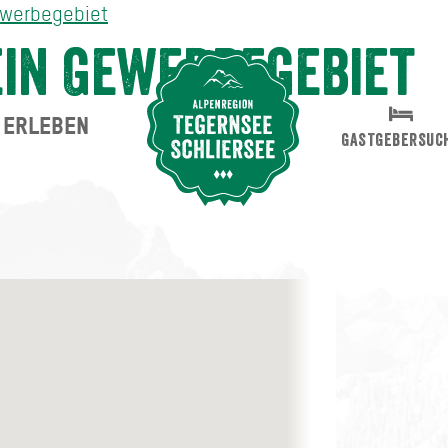
ewerbegebiet
in Gewerbegebiet
ERLEBEN
Suche abschicken
GASTGEBERSUC