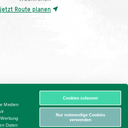
jetzt Route planen
Cookies zulassen
le Medien
ir
Nur notwendige Cookies
, Werbung
verwenden
ren Daten