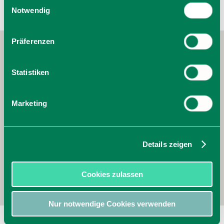
Einwilligungsauswahl
Cookies, wenn Sie unsere Webseite weiterhin nutzen.
Notwendig
Präferenzen
Statistiken
Marketing
Details zeigen
Cookies zulassen
Nur notwendige Cookies verwenden
LingTea