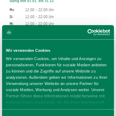
Gültig von 01.01. bis 31.12.
Mo
12:00 - 22:00 Uhr
Di
12:00 - 22:00 Uhr
Mi
12:00 - 22:00 Uhr
Do
12:00 - 22:00 Uhr
Fr
12:00 - 22:00 Uhr
Sa
12:00 - 22:00 Uhr
Wir verwenden Cookies
Allgemeiner Hinweis:
Wir verwenden Cookies, um Inhalte und Anzeigen zu
Bei den hier angegeben Öffnungszeiten handelt es sich
personalisieren, Funktionen für soziale Medien anbieten
um die regulären Öffnungszeiten.
zu können und die Zugriffe auf unsere Website zu
Kurzfristige Änderungen sowie Urlaubszeiten erfahren Sie
analysieren. Außerdem geben wir Informationen zu Ihrer
auf der Homepage des Anbieters (siehe Link) oder
Verwendung unserer Website an unsere Partner für
telefonisch unter der angegebenen Telefonnummer!
soziale Medien, Werbung und Analysen weiter. Unsere
Wir bitten um Verständnis.
Partner führen diese Informationen möglicherweise mit
weiteren Daten zusammen, die Sie ihnen bereitgestellt
haben oder die sie im Rahmen Ihrer Nutzung der Dienste
gesammelt haben. Sie geben Einwilligung zu unseren