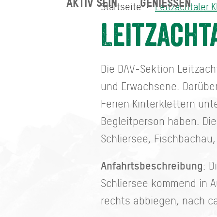
AKTIV SEIN
GENIESSEN
Startseite
Leitzachtaler K
Leitzachtaler Kletterstadl
Startseite
Leitzacht
Die DAV-Sektion Leitzacht
und Erwachsene. Darüber 
Ferien Kinterklettern unt
Begleitperson haben. Die
Schliersee, Fischbachau, 
Anfahrtsbeschreibung
: D
Schliersee kommend in Au
rechts abbiegen, nach ca.