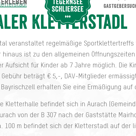
ERLEBEN
Suche abschicken
letterstadl
GASTGEBERSUC
aler Kletterstadl
al veranstaltet regelmäßige Sportklettertreffs 
hinaus ist zu den allgemeinen Öffnungszeiten 
er Aufsicht für Kinder ab 7 Jahre möglich. Die Ki
 Gebühr beträgt € 5,-, DAV-Mitglieder ermässigt
Bayrischzell erhalten Sie eine Ermäßigung auf d
ie Kletterhalle befindet sich in Aurach (Gemein
rach von der B 307 nach der Gaststätte Mairho
 100 m befindet sich der Kletterstadl auf der l