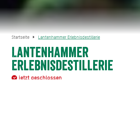
Startseite
Lantenhammer Erlebnisdestillerie
Lantenhammer
Erlebnisdestillerie
jetzt geschlossen
HAUSHAM BRENNT: Die LANTENHAMMER Erlebnisdestillerie
Kupferne Kessel, feinste aromatische Edelbrände,
glückliche Genießer. Besuchen Sie einen ganz
besonderen Ort in den bayerischen Alpen am idyllischen
Schliersee – die LANTENHAMMER Erlebnisdestillerie in
Hausham.