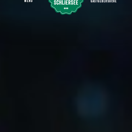
MENU
GASTGEBERSUCHE
Lantenhammer Erlebnisdestillerie
Startseite