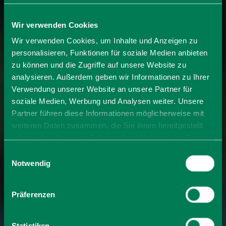
Wir verwenden Cookies
Wir verwenden Cookies, um Inhalte und Anzeigen zu
personalisieren, Funktionen für soziale Medien anbieten
zu können und die Zugriffe auf unsere Website zu
analysieren. Außerdem geben wir Informationen zu Ihrer
Verwendung unserer Website an unsere Partner für
soziale Medien, Werbung und Analysen weiter. Unsere
Partner führen diese Informationen möglicherweise mit
weiteren Daten zusammen, die Sie ihnen bereitgestellt
haben oder die sie im Rahmen Ihrer Nutzung der Dienste
gesammelt haben. Sie geben Einwilligung zu unseren
Einwilligungsauswahl
Cookies, wenn Sie unsere Webseite weiterhin nutzen.
Notwendig
Präferenzen
Statistiken