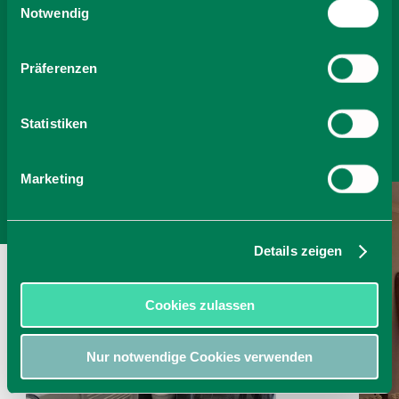
Cookies, wenn Sie unsere Webseite weiterhin nutzen.
Notwendig
-
Präferenzen
Anzahl Personen
Statistiken
Zimmer finden
Marketing
Details zeigen
Cookies zulassen
Nur notwendige Cookies verwenden