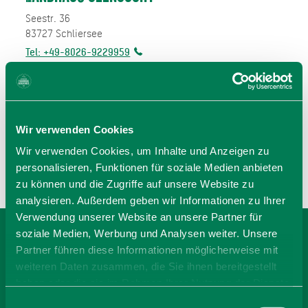
Seestr. 36
83727
Schliersee
Tel: +49-8026-9229959
zur Homepage
E-Mail
jetzt Route planen
Wir verwenden Cookies
Wir verwenden Cookies, um Inhalte und Anzeigen zu
personalisieren, Funktionen für soziale Medien anbieten
zu können und die Zugriffe auf unsere Website zu
analysieren. Außerdem geben wir Informationen zu Ihrer
Verwendung unserer Website an unsere Partner für
soziale Medien, Werbung und Analysen weiter. Unsere
BEI LANDHAUS
Partner führen diese Informationen möglicherweise mit
weiteren Daten zusammen, die Sie ihnen bereitgestellt
SEENSUCHT BUCHEN
haben oder die sie im Rahmen Ihrer Nutzung der Dienste
gesammelt haben. Sie geben Einwilligung zu unseren
Einwilligungsauswahl