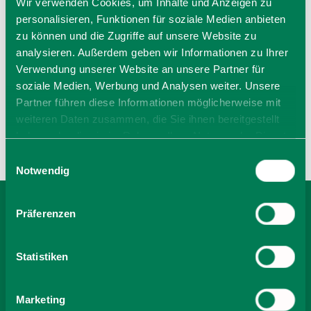
Wir verwenden Cookies, um Inhalte und Anzeigen zu
personalisieren, Funktionen für soziale Medien anbieten
zu können und die Zugriffe auf unsere Website zu
BEWERTUNGEN
analysieren. Außerdem geben wir Informationen zu Ihrer
Verwendung unserer Website an unsere Partner für
soziale Medien, Werbung und Analysen weiter. Unsere
Partner führen diese Informationen möglicherweise mit
weiteren Daten zusammen, die Sie ihnen bereitgestellt
haben oder die sie im Rahmen Ihrer Nutzung der Dienste
gesammelt haben. Sie geben Einwilligung zu unseren
Einwilligungsauswahl
Cookies, wenn Sie unsere Webseite weiterhin nutzen.
Notwendig
Präferenzen
BEI LANDHAUS NESSI,
STRAUCH BUCHEN
Statistiken
Marketing
-