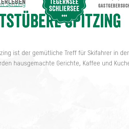
ERLEBEN
Suche abschicken
rl Spitzing
GASTGEBERSUC
tstüberl Spitzing
zing ist der gemütliche Treff für Skifahrer in de
erden hausgemachte Gerichte, Kaffee und Kuch