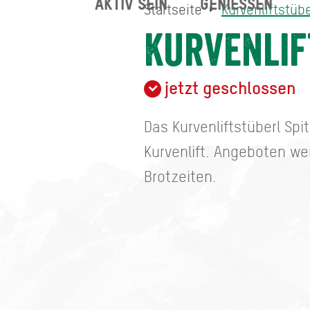
AKTIV SEIN
GENIESSEN
Startseite
Kurvenliftstübe
Kurvenliftstüberl Spitzing
Startseite
Kurvenlif
jetzt geschlossen
Das Kurvenliftstüberl Spit
Kurvenlift. Angeboten w
Brotzeiten.