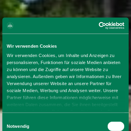
Wir verwenden Cookies
Wir verwenden Cookies, um Inhalte und Anzeigen zu
personalisieren, Funktionen für soziale Medien anbieten
zu können und die Zugriffe auf unsere Website zu
analysieren. Außerdem geben wir Informationen zu Ihrer
Verwendung unserer Website an unsere Partner für
soziale Medien, Werbung und Analysen weiter. Unsere
Partner führen diese Informationen möglicherweise mit
weiteren Daten zusammen, die Sie ihnen bereitgestellt
haben oder die sie im Rahmen Ihrer Nutzung der Dienste
gesammelt haben. Sie geben Einwilligung zu unseren
Einwilligungsauswahl
Cookies, wenn Sie unsere Webseite weiterhin nutzen.
Notwendig