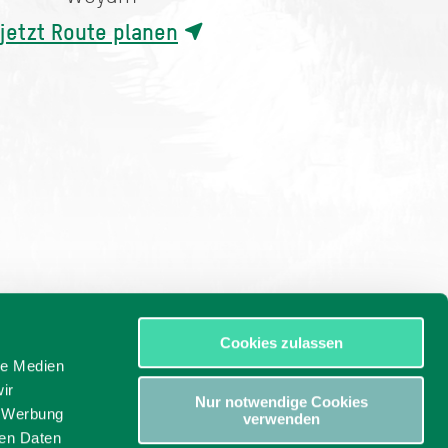
jetzt Route planen
Cookies zulassen
le Medien
ir
Nur notwendige Cookies
, Werbung
verwenden
ren Daten