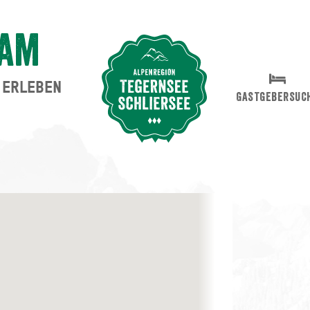
ham
ERLEBEN
Suche abschicken
GASTGEBERSUC