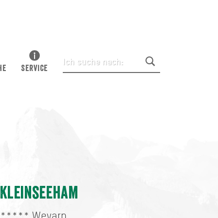
HE
SERVICE
Kleinseeham
*****
Weyarn