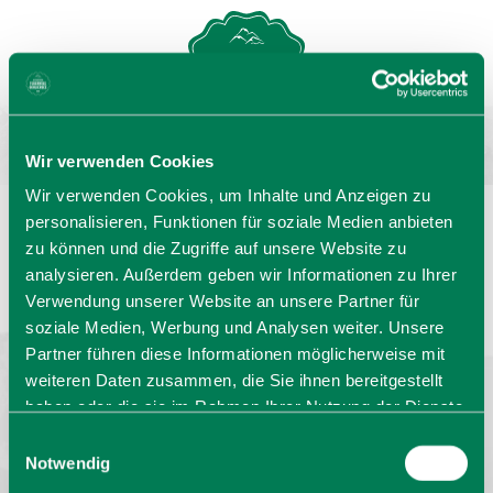
MENU
GASTGEBERSUCHE
Wir verwenden Cookies
Wir verwenden Cookies, um Inhalte und Anzeigen zu
personalisieren, Funktionen für soziale Medien anbieten
zu können und die Zugriffe auf unsere Website zu
Sprache wählen:
DE
EN
IT
analysieren. Außerdem geben wir Informationen zu Ihrer
Verwendung unserer Website an unsere Partner für
Barrierefrei reisen
Filmregion
Prospekte
soziale Medien, Werbung und Analysen weiter. Unsere
Kontakt
Impressum
Datenschutz
Erklärung zur Barrierefreiheit
Partner führen diese Informationen möglicherweise mit
weiteren Daten zusammen, die Sie ihnen bereitgestellt
Bayern - traditionell anders
haben oder die sie im Rahmen Ihrer Nutzung der Dienste
gesammelt haben. Sie geben Einwilligung zu unseren
Einwilligungsauswahl
Cookies, wenn Sie unsere Webseite weiterhin nutzen.
Notwendig