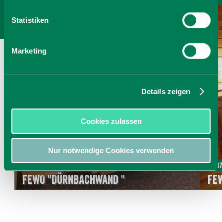
Statistiken
Marketing
Details zeigen
Cookies zulassen
Nur notwendige Cookies verwenden
Ab 99,00 € pro Einheit
Ab 8
FEWO "Dürnbachwand "
FE