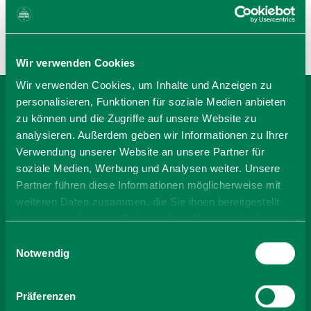
Wir verwenden Cookies
Wir verwenden Cookies, um Inhalte und Anzeigen zu
personalisieren, Funktionen für soziale Medien anbieten
BEI KIRCHBERGERHOF
zu können und die Zugriffe auf unsere Website zu
analysieren. Außerdem geben wir Informationen zu Ihrer
BUCHEN
Verwendung unserer Website an unsere Partner für
soziale Medien, Werbung und Analysen weiter. Unsere
Partner führen diese Informationen möglicherweise mit
-
weiteren Daten zusammen, die Sie ihnen bereitgestellt
haben oder die sie im Rahmen Ihrer Nutzung der Dienste
gesammelt haben. Sie geben Einwilligung zu unseren
Einwilligungsauswahl
Anzahl Personen
Cookies, wenn Sie unsere Webseite weiterhin nutzen.
Notwendig
Zimmer finden
Präferenzen