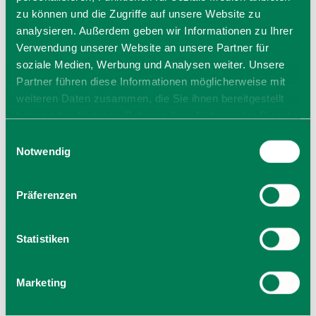
zu können und die Zugriffe auf unsere Website zu
analysieren. Außerdem geben wir Informationen zu Ihrer
Verwendung unserer Website an unsere Partner für
soziale Medien, Werbung und Analysen weiter. Unsere
Partner führen diese Informationen möglicherweise mit
weiteren Daten zusammen, die Sie ihnen bereitgestellt
haben oder die sie im Rahmen Ihrer Nutzung der Dienste
gesammelt haben. Sie geben Einwilligung zu unseren
Einwilligungsauswahl
Cookies, wenn Sie unsere Webseite weiterhin nutzen.
Notwendig
Präferenzen
Statistiken
Kapelle Sufferloh
Marketing
St.-Bartholomäus-Weg 3