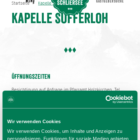
MENU
GASTGEBERSUCHE
Startseite
Kapelle Sufferloh
Kapelle Sufferloh
Startseite
Kapelle Sufferloh
Öffnungszeiten
Besichtigung auf Anfrage im Pfarramt Holzkirchen, Tel.
08024/99 57-0
Wir verwenden Cookies
Wir verwenden Cookies, um Inhalte und Anzeigen zu
personalisieren, Funktionen für soziale Medien anbieten