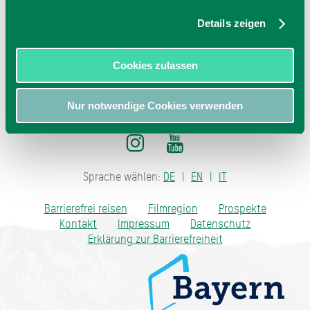
83607
Holzkirchen
jetzt Route planen
Details zeigen
Cookies zulassen
Nur notwendige Cookies verwenden
Sprache wählen:
DE
EN
IT
Barrierefrei reisen
Filmregion
Prospekte
Kontakt
Impressum
Datenschutz
Erklärung zur Barrierefreiheit
Bayern - traditionell anders