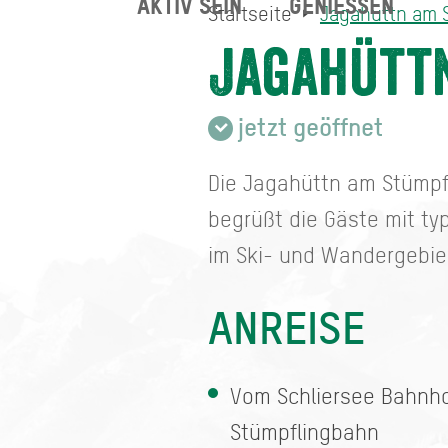
AKTIV SEIN
GENIESSEN
Startseite
Jagahüttn am 
Jagahüttn am Stümpfling
Startseite
Jagahütt
jetzt geöffnet
Die Jagahüttn am Stümpfl
begrüßt die Gäste mit ty
im Ski- und Wandergebier
ANREISE
Vom Schliersee Bahnhof
Stümpflingbahn