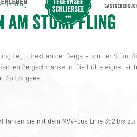
ERLEBEN
Suche abschicken
Stümpfling
GASTGEBERSUC
n am Stümpfling
ing liegt direkt an der Bergstation der Stümpf
pischen Bergschmankerln. Die Hütte eignet sic
t Spitzingsee.
 fahren Sie mit dem MVV-Bus Linie 362 bis zur 