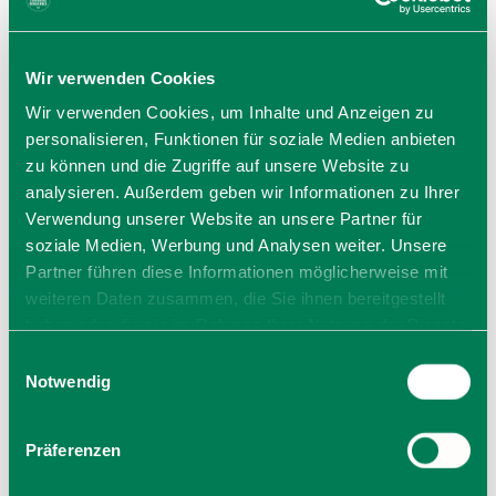
Mo
09:00 - 12:30 Uhr
14:00 - 18:30 Uhr
Wir verwenden Cookies
Di
09:00 - 12:30 Uhr
Wir verwenden Cookies, um Inhalte und Anzeigen zu
14:00 - 18:30 Uhr
personalisieren, Funktionen für soziale Medien anbieten
Mi
09:00 - 12:30 Uhr
zu können und die Zugriffe auf unsere Website zu
14:00 - 18:30 Uhr
analysieren. Außerdem geben wir Informationen zu Ihrer
Do
09:00 - 12:30 Uhr
Verwendung unserer Website an unsere Partner für
soziale Medien, Werbung und Analysen weiter. Unsere
14:00 - 18:30 Uhr
Partner führen diese Informationen möglicherweise mit
Fr
09:00 - 12:30 Uhr
weiteren Daten zusammen, die Sie ihnen bereitgestellt
14:00 - 18:30 Uhr
haben oder die sie im Rahmen Ihrer Nutzung der Dienste
Sa
09:00 - 14:00 Uhr
gesammelt haben. Sie geben Einwilligung zu unseren
Einwilligungsauswahl
Cookies, wenn Sie unsere Webseite weiterhin nutzen.
Notwendig
Allgemeiner Hinweis: Bei den hier angegebenen
Öffnungszeiten handelt es sich um die regulären
Öffnungszeiten. Kurzfristige Änderungen sowie
Präferenzen
Urlaubszeiten erfahren Sie auf der
Homepage
des
Intersport Berauer oder telefonisch unter der