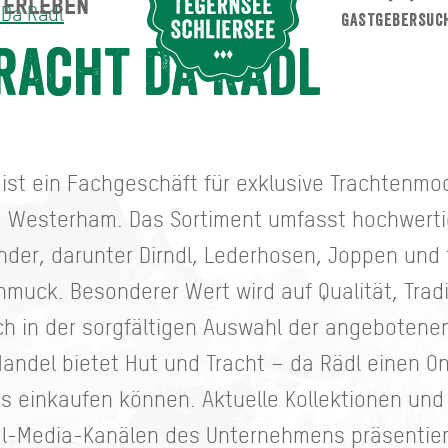
ERLEBEN
Suche abschicken
 Da Rädl
GASTGEBERSUC
racht Da Rädl
 ist ein Fachgeschäft für exklusive Trachtenmo
nd Westerham. Das Sortiment umfasst hochwert
nder, darunter Dirndl, Lederhosen, Joppen und 
muck. Besonderer Wert wird auf Qualität, Trad
h in der sorgfältigen Auswahl der angebotenen
andel bietet Hut und Tracht – da Rädl einen O
 einkaufen können. Aktuelle Kollektionen un
al-Media-Kanälen des Unternehmens präsentier