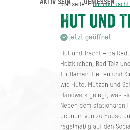
AKTIV SEIN
GENIESSEN
Startseite
Hut und Tracht
Hut und Tracht Da Rädl
Startseite
Hut und T
jetzt geöffnet
Hut und Tracht – da Rädl
Holzkirchen, Bad Tölz u
für Damen, Herren und Ki
wie Hüte, Mützen und Sch
Handwerk gelegt, was sic
Neben dem stationären H
bequem von zu Hause aus
regelmäßig auf den Soci