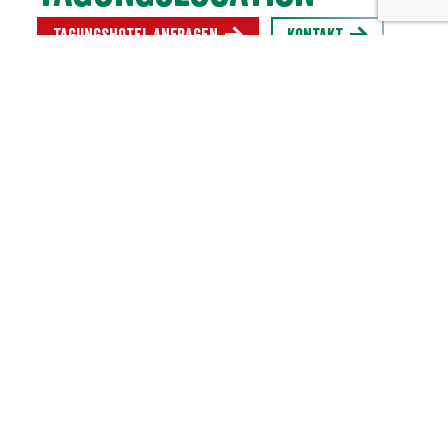
Tagungshotel anfragen
Kontakt
5 höchst individuelle Wohnwelten
92 Zimmer, Suiten und Appartements
9 Tagungsräume
2 historische Bankettsäle
2 Restaurants vor Traumkulisse
Weinstube, Kaminlounge und Bar
Biergarten in den Sommermonaten
2400 m² Spa- und Wellness-Landschaft
Inmitten der Natur gelegen, bietet DAS TEGERNSEE einen
atemberaubenden Blick auf den Tegernsee und die