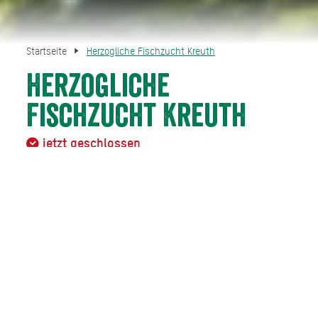
Startseite
Herzogliche Fischzucht Kreuth
Herzogliche
Fischzucht Kreuth
jetzt geschlossen
Wer hier nach einer Wanderung einkehrt, kann nicht nur
die Fische in den Weihern beobachten. Die frisch
zubereitete Fischspezialitäten kann man entweder direkt
inmitten ruhiger Natur genießen oder für den Genuss
daheim kaufen. Neben fangfrischem Fisch gibt es
geräucherte Forelle, geräucherten Saibling, geräucherte
Lachsforelle und gebeizte Lachsforelle. Gönnen Sie sich
ein echtes Stück Natur. Sie können sich auf eine
besonders hohe Güteklasse verlassen.