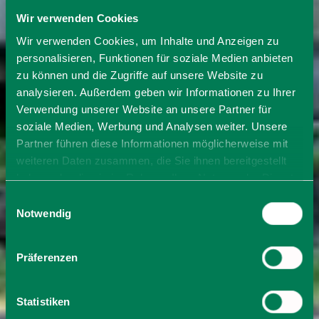
Wir verwenden Cookies
Wir verwenden Cookies, um Inhalte und Anzeigen zu
personalisieren, Funktionen für soziale Medien anbieten
zu können und die Zugriffe auf unsere Website zu
analysieren. Außerdem geben wir Informationen zu Ihrer
Verwendung unserer Website an unsere Partner für
soziale Medien, Werbung und Analysen weiter. Unsere
Partner führen diese Informationen möglicherweise mit
weiteren Daten zusammen, die Sie ihnen bereitgestellt
haben oder die sie im Rahmen Ihrer Nutzung der Dienste
gesammelt haben. Sie geben Einwilligung zu unseren
Einwilligungsauswahl
Cookies, wenn Sie unsere Webseite weiterhin nutzen.
Notwendig
Präferenzen
Statistiken