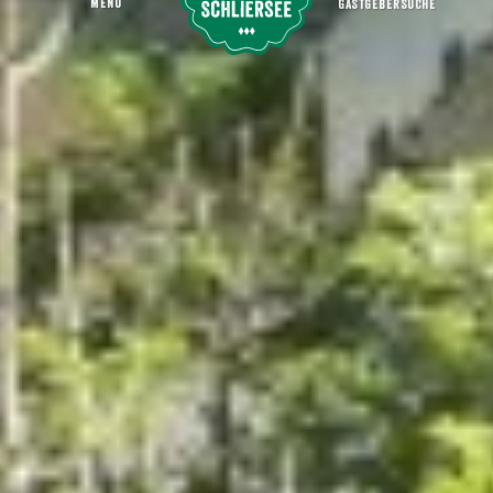
MENU
GASTGEBERSUCHE
Heimatmuseum im Jagerhaus
Startseite