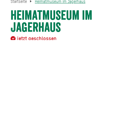
Startseite
Heimatmuseum im Jagerhaus
Heimatmuseum im
Jagerhaus
jetzt geschlossen
Das Heimatmuseum Gmund gibt einen
kulturhistorischen
Abriss
über ein großes Faszinosum der Menschheit und
damit über das Zusammenspiel von Mensch und Natur.
1989 erwarb die
Gemeinde Gmund
das ehemalige
Metzgerhaus, das damals bereits über 200 Jahre alt war,
und baute es zum Heimatmuseum aus.
Heute
wird es von den
Heimatfreunden Gmund e.V.
betrieben und beherbergt wechselnde Ausstellungen.
Außerdem gibt es eine Sammlung der
historischen