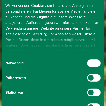
Wir verwenden Cookies, um Inhalte und Anzeigen zu
personalisieren, Funktionen für soziale Medien anbieten
zu können und die Zugriffe auf unsere Website zu
analysieren. Außerdem geben wir Informationen zu Ihrer
Verwendung unserer Website an unsere Partner für
soziale Medien, Werbung und Analysen weiter. Unsere
Partner führen diese Informationen möglicherweise mit
weiteren Daten zusammen, die Sie ihnen bereitgestellt
haben oder die sie im Rahmen Ihrer Nutzung der Dienste
gesammelt haben. Sie geben Einwilligung zu unseren
Einwilligungsauswahl
Cookies, wenn Sie unsere Webseite weiterhin nutzen.
Notwendig
Präferenzen
Statistiken