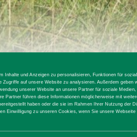
sicht
 Inhalte und Anzeigen zu personalisieren, Funktionen für sozia
e Zugriffe auf unsere Website zu analysieren. Außerdem geben w
r Aussicht
rwendung unserer Website an unsere Partner für soziale Medien
re Partner führen diese Informationen möglicherweise mit weite
ereitgestellt haben oder die sie im Rahmen Ihrer Nutzung der D
n Einwilligung zu unseren Cookies, wenn Sie unsere Webseite 
 und Huabaoim sind beliebte Wanderziele ab 
 Unterstand und Blick über den alten Bergwerk
m Weg allerdings eher ein Geheimtipp und vers