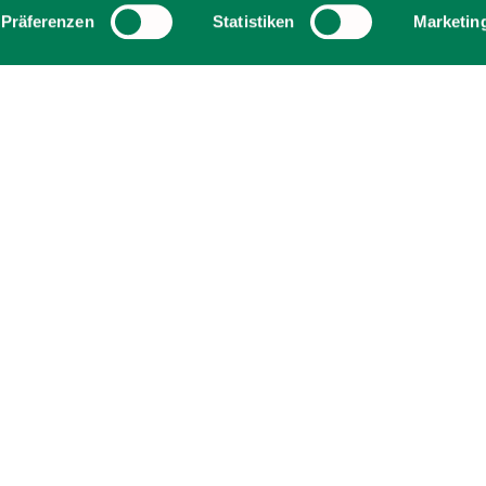
Präferenzen
Statistiken
Marketin
den Serpentinenweg Richtung Huberspitz dauert