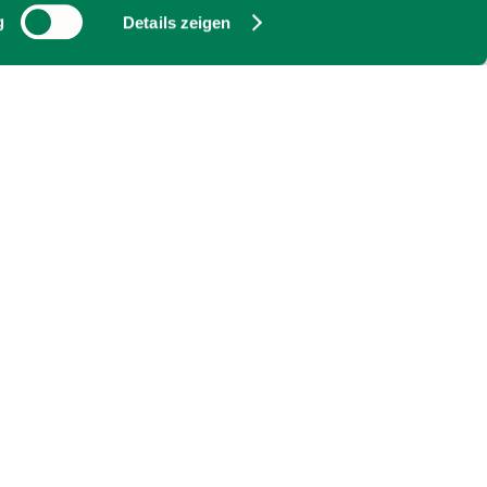
g
Details zeigen
 ca. 30 Minuten.
Haushamer Aussicht
83734
Hausham
jetzt Route planen