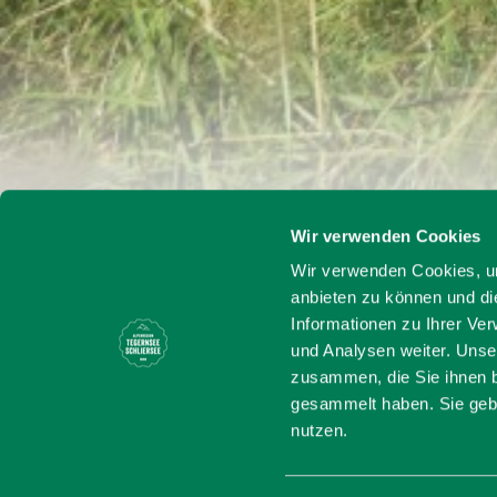
Wir verwenden Cookies
Startseite
Haushamer Aus
Wir verwenden Cookies, um
anbieten zu können und di
Haushame
Informationen zu Ihrer Ve
und Analysen weiter. Unse
zusammen, die Sie ihnen b
gesammelt haben. Sie gebe
Huberspitz, Gindelalmen
nutzen.
Aussicht mit dem kleinen
Förderturm ist auf diese